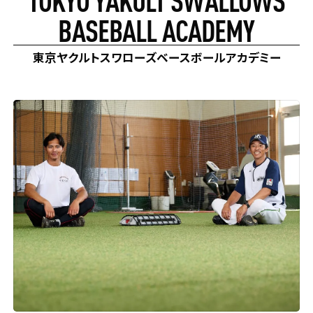
BASEBALL ACADEMY
#キャンペーン
#試合 / イベント
#その他
対象者
東京ヤクルトスワローズベースボールアカデミー
#SVリーグ
#群馬クレインサンダーズ
#東京ヤクルトスワローズ
#福岡ソフトバンクホークス
#東京ヤクルトスワローズベースボールアカデミー
#BIG6.TV
#村上選手
#小須田選手
#細谷選手
#JLOC