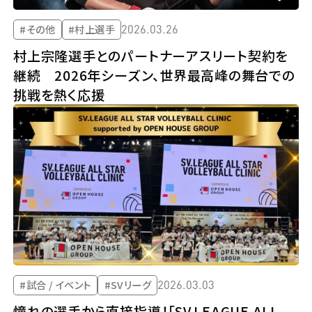
2026.03.26
#その他
#村上選手
村上宗隆選手とのパートナーアスリート契約を
継続 2026年シーズン、世界最高峰の舞台での
挑戦を熱く応援
2026.03.03
#試合 / イベント
#SVリーグ
憧れの選手から直接指導！「SV.LEAGUE ALL