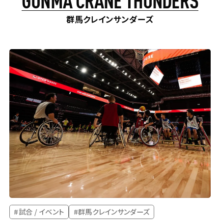
#キャンペーン
#試合 / イベント
#その他
群馬クレインサンダーズ
対象者
#SVリーグ
#群馬クレインサンダーズ
#東京ヤクルトスワローズ
#福岡ソフトバンクホークス
#東京ヤクルトスワローズベースボールアカデミー
#BIG6.TV
#村上選手
#小須田選手
#細谷選手
#JLOC
#試合 / イベント
#群馬クレインサンダーズ