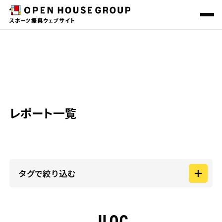
REPORT
ニュース＆トピックス
スポーツ振興一覧
レポート
その他の社会貢献活動
レポート一覧
会社概要
サステナビリティ
O-EN HOUSE PROJECT
地域共創プロジェクト
タグで絞り込む
カテゴリー
JLOC