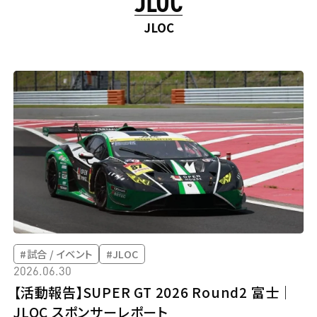
#キャンペーン
#試合 / イベント
#その他
JLOC
対象者
#SVリーグ
#群馬クレインサンダーズ
#東京ヤクルトスワローズ
#福岡ソフトバンクホークス
#東京ヤクルトスワローズベースボールアカデミー
#BIG6.TV
#村上選手
#小須田選手
#試合 / イベント
#JLOC
#細谷選手
#JLOC
2026.06.30
【活動報告】SUPER GT 2026 Round2 富士｜
JLOC スポンサーレポート