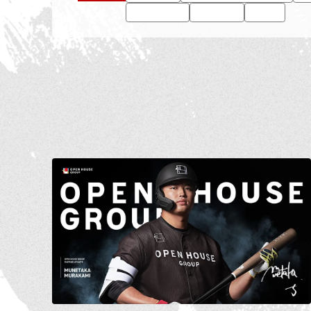
#SVリーグ
#群馬クレインサンダーズ
#
#小須田選手
#細谷選手
#JLOC