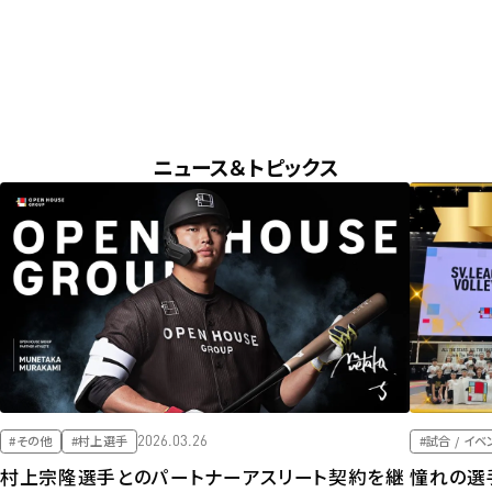
NEWS & TOPICS
ニュース＆トピックス
2026.03.26
#その他
#村上選手
#試合 / イベ
村上宗隆選手とのパートナーアスリート契約を継
憧れの選手