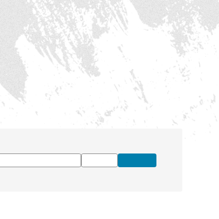
ーズベースボールアカデミー
#BIG6.TV
#村上選手