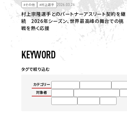
2026.03.26
#その他
#村上選手
村上宗隆選手とのパートナーアスリート契約を継
続 2026年シーズン、世界最高峰の舞台での挑
戦を熱く応援
KEYWORD
タグで絞り込む
カテゴリー
#キャンペーン
#試合 / イベント
#その
対象者
#SVリーグ
#群馬クレインサンダーズ
#
#小須田選手
#細谷選手
#JLOC