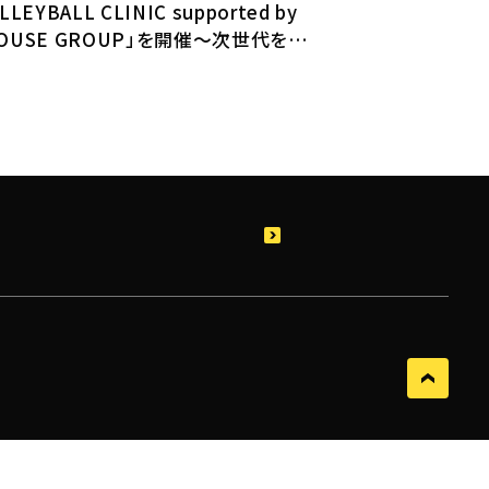
LLEYBALL CLINIC supported by
HOUSE GROUP」を開催～次世代を担う
ちの夢と挑戦を応援～
トピックス
スポーツ振興一覧
レポート
その他の社会貢献活動
ページトップに戻る