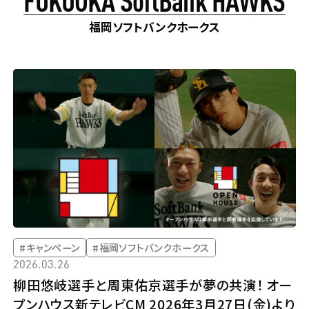
#キャンペーン
#試合 / イベント
#その他
福岡ソフトバンクホークス
対象者
#SVリーグ
#群馬クレインサンダーズ
#東京ヤクルトスワローズ
#福岡ソフトバンクホークス
#東京ヤクルトスワローズベースボールアカデミー
#BIG6.TV
#村上選手
#小須田選手
#キャンペーン
#福岡ソフトバンクホークス
#細谷選手
#JLOC
2026.03.26
柳田悠岐選手と周東佑京選手が夢の共演！ オー
プンハウス新テレビCM 2026年3月27日(金)より