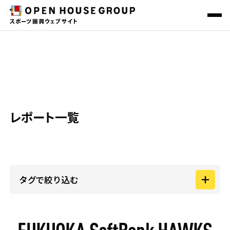
REPORT
ニュース＆トピックス
スポーツ振興一覧
レポート
その他の社会貢献活動
レポート一覧
会社概要
サステナビリティ
O-EN HOUSE PROJECT
地域共創プロジェクト
タグで絞り込む
カテゴリー
FUKUOKA SoftBank HAWKS