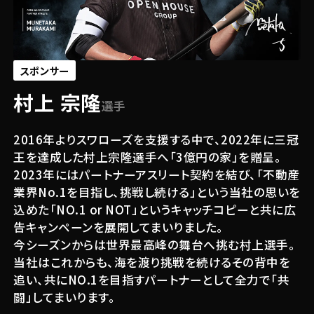
スポンサー
村上 宗隆
選手
2016年よりスワローズを支援する中で、2022年に三冠
王を達成した村上宗隆選手へ「3億円の家」を贈呈。
2023年にはパートナーアスリート契約を結び、「不動産
業界No.1を目指し、挑戦し続ける」という当社の思いを
込めた「NO.1 or NOT」というキャッチコピーと共に広
関連する記事
告キャンペーンを展開してまいりました。
今シーズンからは世界最高峰の舞台へ挑む村上選手。
#その他
2026.03.26
当社はこれからも、海を渡り挑戦を続けるその背中を
村上宗隆選手とのパートナーアスリー
追い、共にNO.1を目指すパートナーとして全力で「共
ト契約を継続 2026年シーズン、世界
闘」してまいります。
最高峰の舞台での挑戦を熱く応援