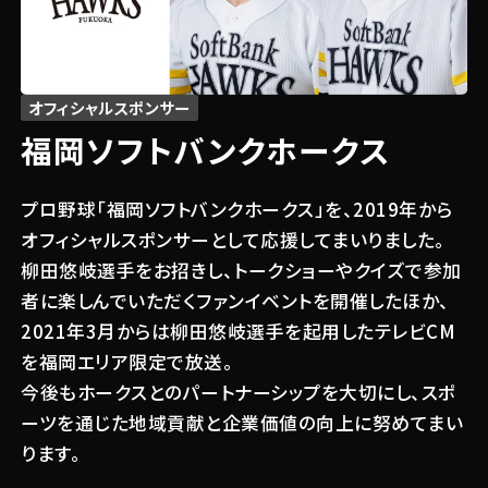
オフィシャルスポンサー
福岡ソフトバンク
ホークス
プロ野球「福岡ソフトバンクホークス」を、2019年から
オフィシャルスポンサーとして応援してまいりました。
柳田悠岐選手をお招きし、トークショーやクイズで参加
関連する記事
者に楽しんでいただくファンイベントを開催したほか、
#キャンペーン
2021年3月からは柳田悠岐選手を起用したテレビCM
2026.03.26
を福岡エリア限定で放送。
柳田悠岐選手と周東佑京選手が夢の共
今後もホークスとのパートナーシップを大切にし、スポ
演！ オープンハウス新テレビCM 2026
年3月27日(金)より福岡エリアで放送
ーツを通じた地域貢献と企業価値の向上に努めてまい
開始
#その他
ります。
2025.03.28