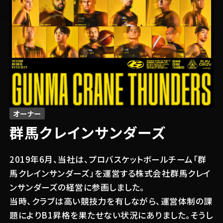
オーナー
群馬クレインサンダーズ
2019年6月、当社は、プロバスケットボールチーム「群
馬クレインサンダーズ」を運営する株式会社群馬クレイ
関連する記事
ンサンダーズの経営に参画しました。
当時、クラブは高い競技力を有しながら、運営体制の課
#試合 / イベント
2025.08.05
題によりB1昇格を果たせない状況にありました。そうし
「できない」が「できる」に変わる瞬間