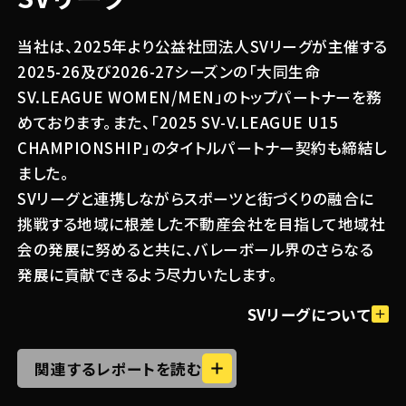
当社は、2025年より公益社団法人SVリーグが主催する
2025-26及び2026-27シーズンの「大同生命
SV.LEAGUE WOMEN/MEN」のトップパートナーを務
関連する記事
めております。また、「2025 SV-V.LEAGUE U15
#試合 / イベント
CHAMPIONSHIP」のタイトルパートナー契約も締結し
2026.03.03
ました。
憧れの選手から直接指導！
SVリーグと連携しながらスポーツと街づくりの融合に
「SV.LEAGUE ALL STAR
挑戦する地域に根差した不動産会社を目指して地域社
VOLLEYBALL CLINIC supported
by OPEN HOUSE GROUP」を開催～
#キャンペーン
会の発展に努めると共に、バレーボール界のさらなる
2026.01.30
次世代を担う子どもたちの夢と挑戦を
発展に貢献できるよう尽力いたします。
オープンハウスグループとSVリーグ、新
応援～
メディア「SPIKE!」を開設
SVリーグについて
関連するレポートを読む