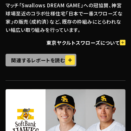
マッチ「Swallows DREAM GAME」への冠協賛、神宮
毎月10組にプレゼント！4月開催分は3
球場至近のコラボ仕様住宅「日本で一番スワローズな
月9日(月)から受付開始！
#試合 / イベント
2026.02.18
家」の販売（成約済）など、既存の枠組みにとらわれな
青木宣親が中学生に語った、プロにな
い幅広い取り組みを行っています。
るために最も必要なもの。 野球教室レ
ポート＆インタビュー
東京ヤクルトスワローズについて
関連するレポートを読む