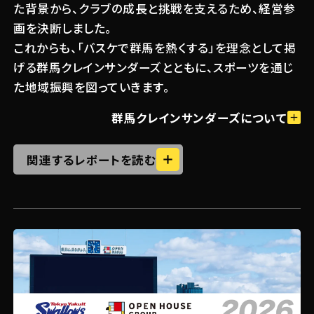
た背景から、クラブの成長と挑戦を支えるため、経営参
へ！「O-EN KIDS チャレンジ 車いすバス
画を決断しました。
ケアカデミー」レポート
これからも、「バスケで群馬を熱くする」を理念として掲
#試合 / イベント
2025.07.29
げる群馬クレインサンダーズとともに、スポーツを通じ
挑戦を後押しする「食」のパワー！群馬
た地域振興を図っていきます。
クレインサンダーズ淺野ケニー選手「応
援メシ」スペシャルトークショー
群馬クレインサンダーズについて
関連するレポートを読む