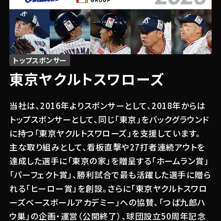
トップスポンサー
東京ヤクルトスワローズ
当社は、2016年よりスポンサーとして、2018年からは
トップスポンサーとして、同じ「東京」をバックグラウンド
に持つ「東京ヤクルトスワローズ」を支援しています。
主な取り組みとして、看板直撃や27打者連続アウトを
達成した選手に「東京の家」を贈呈する「ホームラン賞」
関連する記事
「パーフェクト賞」、勝利試合で最も活躍した選手に贈ら
れる「ヒーロー賞」を創設。さらに「東京ヤクルトスワロ
#キャンペーン
2026.03.09
ーズベースボールアカデミー」への協賛、「つば九郎ハ
【協賛10周年記念】東京ヤクルトスワロ
ウ巣」の企画・運営（公開終了）、球団設立50周年記念
ーズ観戦ペアチケット＆選手サイン色紙