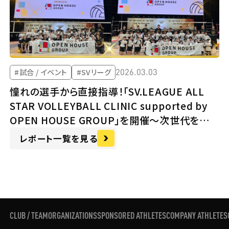
2026.03.03
#試合 / イベント
#SVリーグ
憧れの選手から直接指導！「SV.LEAGUE ALL
STAR VOLLEYBALL CLINIC supported by
OPEN HOUSE GROUP」を開催～次世代を担う
子どもたちの夢と挑戦を応援～
レポート一覧を見る
CLUB / TEAM
ORGANIZATIONS
SPONSORED ATHLETES
COMPANY ATHLETES